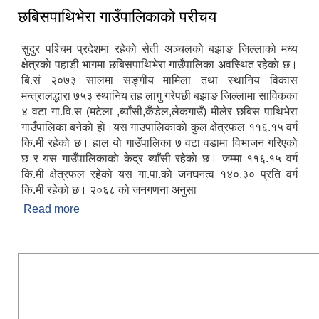
छबिसपाथिभेरा गाउँपालिकाकाे परीचय
सुदुर पश्चिम प्रदेशमा रहेकाे सेती अञ्चलकाे बझाङ जिल्लाकाे मध्य
क्षेत्रकाे पहाडी भागमा छबिसपाथिभेरा गाउँपालिका अवस्थित रहेकाे छ।
बि.सं २०७३ सालमा सङ्गीय मामिला तथा स्थानिय विकास
मन्त्रालद्धारा ७५३ स्थानिय तह लागु गरेपछी बझाङ जिल्लामा साविकका
४ वटा गा.वि.स (मटेला ,ब्याँसी,कँडेल,लेकगाउँ) मीलेर छबिस पाथिभेरा
गाउँपालिका बनेकाे हाे।यस गाउपालिकाकाे कुल क्षेत्रफल ११६.१५ वर्ग
कि.मी रहेकाे छ। हाल याे गाउँपालिका ७ वटा वडामा विभाजन गरिएकाे
छ र यस गाउँपालिकाकाे केद्र ब्याँसी रहेकाे छ। जम्मा ११६.१५ वर्ग
कि.मी क्षेत्रफल रहेकाे यस गा.पा.काे जनघनत्व १४०.३० प्रति वर्ग
कि.मी रहेकाे छ। २०६८ काे जनगणना अनुसा
Read more
about छबिसपाथिभेरा गाउँपालिकाकाे परीचय