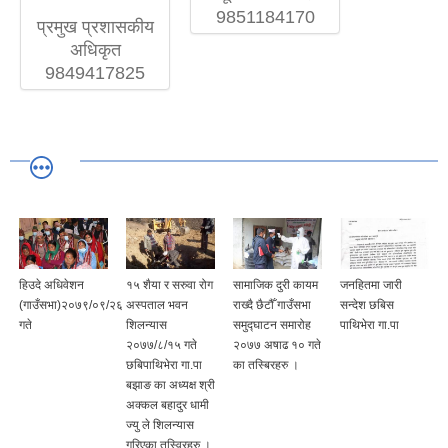
9851184170
प्रमुख प्रशासकीय
अधिकृत
9849417825
हिउदे अधिवेशन
१५ शैया र सरुवा रोग
सामाजिक दुरी कायम
जनहितमा जारी
(गाउँसभा)२०७९/०९/२६
अस्पताल भवन
राख्दै छैटौँ गाउँसभा
सन्देश छबिस
गते
शिलन्यास
समुद्घाटन समारोह
पाथिभेरा गा.पा
२०७७/८/१५ गते
२०७७ अषाढ १० गते
छबिपाथिभेरा गा.पा
का तस्बिरहरु ।
बझाङ का अध्यक्ष श्री
अक्कल बहादुर धामी
ज्यु ले शिलन्यास
गरिएका तस्विरहरु ।