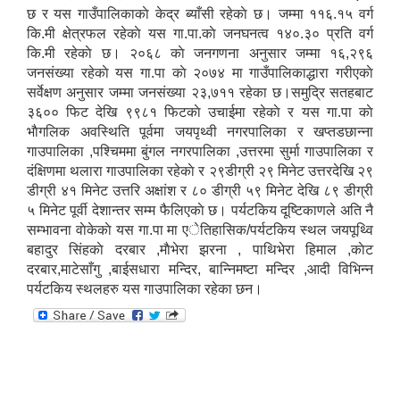
छ र यस गाउँपालिकाकाे केद्र ब्याँसी रहेकाे छ। जम्मा ११६.१५ वर्ग
कि.मी क्षेत्रफल रहेकाे यस गा.पा.काे जनघनत्व १४०.३० प्रति वर्ग
कि.मी रहेकाे छ। २०६८ काे जनगणना अनुसार जम्मा १६,२९६
जनसंख्या रहेकाे यस गा.पा काे २०७४ मा गाउँपालिकाद्धारा गरीएकाे
सर्वेक्षण अनुसार जम्मा जनसंख्या २३,७११ रहेका छ।समुद्रि सतहबाट
३६०० फिट देखि ९९८१ फिटकाे उचाईमा रहेकाे र यस गा.पा काे
भाैगलिक अवस्थिति पूर्वमा जयपृथ्वी नगरपालिका र खप्तडछान्ना
गाउपालिका ,पश्चिममा बुंगल नगरपालिका ,उत्तरमा सुर्मा गाउपालिका र
दंक्षिणमा थलारा गाउपालिका रहेकाे र २९डीग्री २९ मिनेट उत्तरदेखि २९
डीग्री ४१ मिनेट उत्तरि अक्षांश र ८० डीग्री ५९ मिनेट देखि ८९ डीग्री
५ मिनेट पूर्वी देशान्तर सम्म फैलिएकाे छ। पर्यटकिय दूष्टिका‍णले अति नै
सम्भावना वाेकेकाे यस गा.पा मा एेतिहासिक/पर्यटकिय स्थल जयपूथ्वि
बहादुर सिंहकाे दरबार ,माैभेरा झरना , पाथिभेरा हिमाल ,काेट
दरबार,माटेसाँगु ,बाईसधारा मन्दिर, बान्निमष्टा मन्दिर ,आदी विभिन्न
पर्यटकिय स्थलहरु यस गाउपालिका रहेका छन।