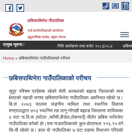
Skip to main content
छबिसपाथिभेरा गाँउपालिका
गाउँ कार्यपालिकाकाे कार्यालय
सुदूरपश्चिम प्रदेश, बझांग,नेपाल
प्रमुख सूचना::
निति कार्यक्रम तथा बजेट २०८३/०८४
छबिसपा
You are here
Home
» छबिसपाथिभेरा गाउँपालिकाकाे परीचय
छबिसपाथिभेरा गाउँपालिकाकाे परीचय
सुदुर पश्चिम प्रदेशमा रहेकाे सेती अञ्चलकाे बझाङ जिल्लाकाे मध्य
क्षेत्रकाे पहाडी भागमा छबिसपाथिभेरा गाउँपालिका अवस्थित रहेकाे छ।
बि.सं २०७३ सालमा सङ्गीय मामिला तथा स्थानिय विकास
मन्त्रालद्धारा ७५३ स्थानिय तह लागु गरेपछी बझाङ जिल्लामा साविकका
४ वटा गा.वि.स (मटेला ,ब्याँसी,कँडेल,लेकगाउँ) मीलेर छबिस पाथिभेरा
गाउँपालिका बनेकाे हाे।यस गाउपालिकाकाे कुल क्षेत्रफल ११६.१५ वर्ग
कि.मी रहेकाे छ। हाल याे गाउँपालिका ७ वटा वडामा विभाजन गरिएकाे