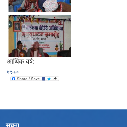
आर्थिक वर्ष:
७९-८०
सूचना