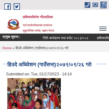
Skip to main content
छबिसपाथिभेरा गाँउपालिका
गाउँ कार्यपालिकाकाे कार्यालय
सुदूरपश्चिम प्रदेश, बझांग,नेपाल
प्रमुख सूचना::
निति कार्यक्रम तथा बजेट २०८३/०८४
छबिसपाथिभे
You are here
Home
» हिउदे अधिवेशन (गाउँसभा)२०७९/०९/२६ गते
हिउदे अधिवेशन (गाउँसभा)२०७९/०९/२६ गते
Submitted on:
Tue, 01/17/2023 - 14:14