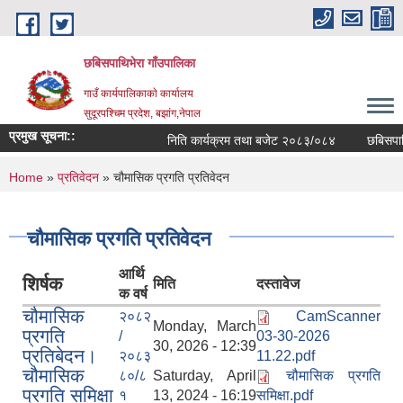
Skip to main content
छबिसपाथिभेरा गाँउपालिका
गाउँ कार्यपालिकाकाे कार्यालय
सुदूरपश्चिम प्रदेश, बझांग,नेपाल
प्रमुख सूचना::
निति कार्यक्रम तथा बजेट २०८३/०८४
छबिसपाथि
You are here
Home
»
प्रतिवेदन
» चौमासिक प्रगति प्रतिवेदन
चौमासिक प्रगति प्रतिवेदन
आर्थि
शिर्षक
मिति
दस्तावेज
क वर्ष
चौमासिक
२०८२
CamScanner
Monday, March
प्रगति
/
03-30-2026
30, 2026 - 12:39
प्रतिबेदन।
२०८३
11.22.pdf
चौमासिक
८०/८
Saturday, April
चौमासिक प्रगति
प्रगति समिक्षा
१
13, 2024 - 16:19
समिक्षा.pdf