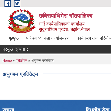
Skip to main content
छबिसपाथिभेरा गाँउपालिका
गाउँ कार्यपालिकाकाे कार्यालय
सुदूरपश्चिम प्रदेश, बझांग,नेपाल
गृहपृष्ठ
परिचय
वडा कार्यालयहरु
कार्यक्रम तथा परियो
प्रमुख सूचना::
You are here
Home
»
प्रतिवेदन
» अनुगमन प्रतिवेदन
अनुगमन प्रतिवेदन
सूचना
विधुतीय सेवा