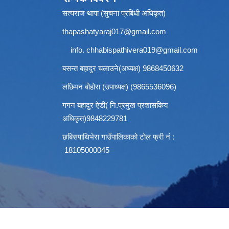
सत्यराज थापा (सुचना प्रबिधी अधिकृत)
thapashatyaraj017@gmail.com
info.
chhabispathivera019@gmail.com
बसन्त बहादुर चलाउने(अध्यक्ष) 9868450632
लछिमन बोहोरा (उपाध्यक्ष) (9865536096)
गगन बहादुर ऐडी( नि.प्रमुख प्रशासकिय
अधिकृत)9848229781
छबिसपाथिभेरा गाउँपालिकाको टोल फ्री नं :
18105000045