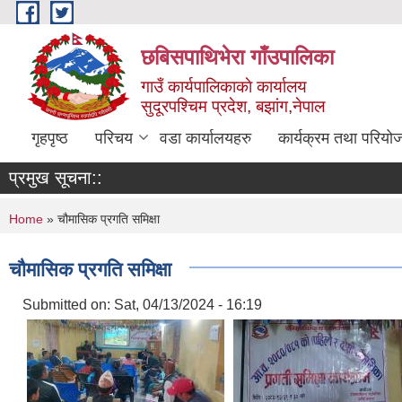
Skip to main content
छबिसपाथिभेरा गाँउपालिका
गाउँ कार्यपालिकाकाे कार्यालय
सुदूरपश्चिम प्रदेश, बझांग,नेपाल
गृहपृष्ठ
परिचय
वडा कार्यालयहरु
कार्यक्रम तथा परियो
प्रमुख सूचना::
You are here
Home
» चौमासिक प्रगति समिक्षा
चौमासिक प्रगति समिक्षा
Submitted on:
Sat, 04/13/2024 - 16:19