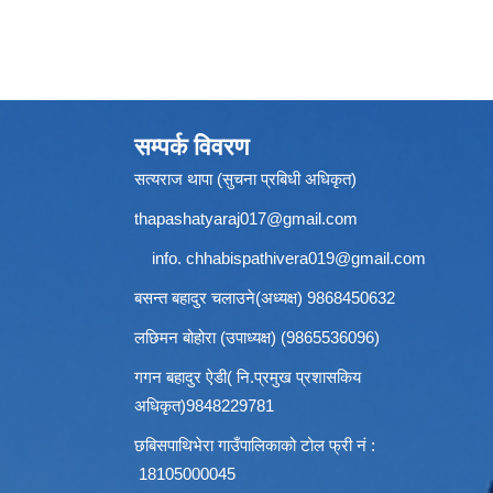
सम्पर्क विवरण
सत्यराज थापा (सुचना प्रबिधी अधिकृत)
thapashatyaraj017@gmail.com
info.
chhabispathivera019@gmail.com
बसन्त बहादुर चलाउने(अध्यक्ष) 9868450632
लछिमन बोहोरा (उपाध्यक्ष) (9865536096)
गगन बहादुर ऐडी( नि.प्रमुख प्रशासकिय
अधिकृत)9848229781
छबिसपाथिभेरा गाउँपालिकाको टोल फ्री नं :
18105000045