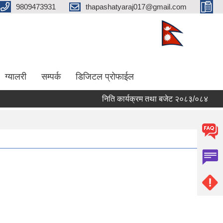
9809473931
thapashatyaraj017@gmail.com
ग्यालरी
सम्पर्क
डिजिटल प्रोफाईल
निति कार्यक्रम तथा बजेट २०८३/०८४
छब