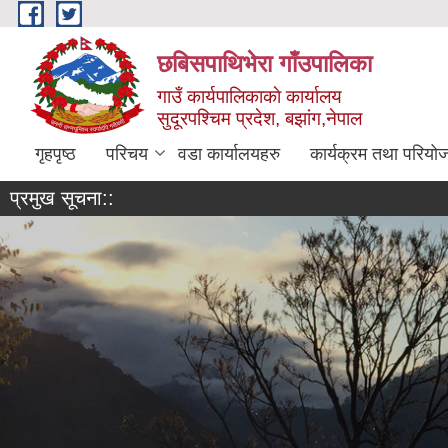
Skip to main content
छबिसपाथिभेरा गाँउपालिका
गाउँ कार्यपालिकाकाे कार्यालय
सुदूरपश्चिम प्रदेश, बझांग,नेपाल
गृहपृष्ठ
परिचय
वडा कार्यालयहरु
कार्यक्रम तथा परियो
प्रमुख सूचना::