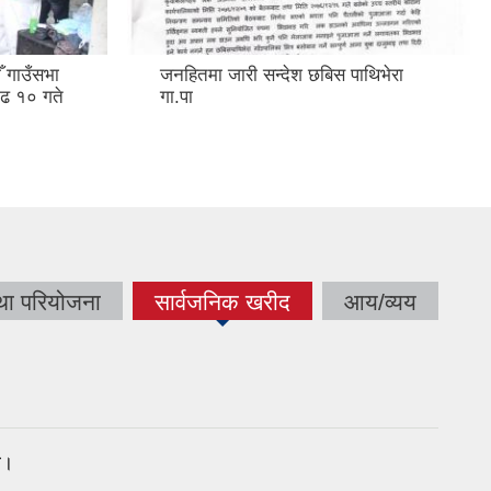
ँ गाउँसभा
जनहितमा जारी सन्देश छबिस पाथिभेरा
ढ १० गते
गा.पा
था परियोजना
सार्वजनिक खरीद
आय/व्यय
ा।