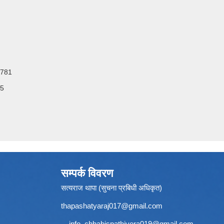
9781
45
सम्पर्क विवरण
सत्यराज थापा (सुचना प्रबिधी अधिकृत)
thapashatyaraj017@gmail.com
info.
chhabispathivera019@gmail.com