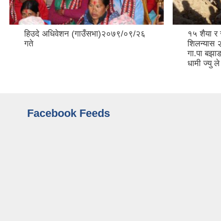
हिउदे अधिवेशन (गाउँसभा)२०७९/०९/२६
१५ शैया र
गते
शिलन्यास 
गा.पा बझाङ
धामी ज्यु 
Facebook Feeds