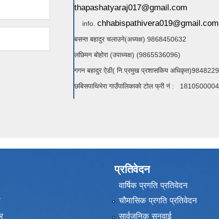
thapashatyaraj017@gmail.com
chhabispathivera019@gmail.com
info.
बसन्त बहादुर चलाउने(अध्यक्ष) 9868450632
लछिमन बोहोरा (उपाध्यक्ष) (9865536096)
गगन बहादुर ऐडी( नि.प्रमुख प्रशासकिय अधिकृत)984822
छबिसपाथिभेरा गाउँपालिकाको टोल फ्री नं : 181050000
प्रतिवेदन
वार्षिक प्रगति प्रतिवेदन
ा
चौमासिक प्रगति प्रतिवेदन
र
सार्वजनिक सुनुवाई