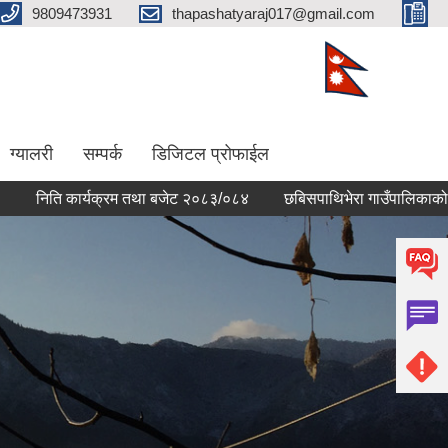
9809473931
thapashatyaraj017@gmail.com
ग्यालरी
सम्पर्क
डिजिटल प्रोफाईल
ति कार्यक्रम तथा बजेट २०८३/०८४
छबिसपाथिभेरा गाउँपालिकाको १८ ‍औ 