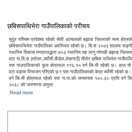
छबिसपाथिभेरा गाउँपालिकाकाे परीचय
सुदुर पश्चिम प्रदेशमा रहेकाे सेती अञ्चलकाे बझाङ जिल्लाकाे मध्य क्षेत्रक
छबिसपाथिभेरा गाउँपालिका अवस्थित रहेकाे छ। बि.सं २०७३ सालमा सङ्ग
स्थानिय विकास मन्त्रालद्धारा ७५३ स्थानिय तह लागु गरेपछी बझाङ जिल्ल
वटा गा.वि.स (मटेला ,ब्याँसी,कँडेल,लेकगाउँ) मीलेर छबिस पाथिभेरा गाउँपालि
यस गाउपालिकाकाे कुल क्षेत्रफल ११६.१५ वर्ग कि.मी रहेकाे छ। हाल याे
वटा वडामा विभाजन गरिएकाे छ र यस गाउँपालिकाकाे केद्र ब्याँसी रहेकाे छ
वर्ग कि.मी क्षेत्रफल रहेकाे यस गा.पा.काे जनघनत्व १४०.३० प्रति वर्ग क
२०६८ काे जनगणना अनुसा
Read more
about छबिसपाथिभेरा गाउँपालिकाकाे परीचय