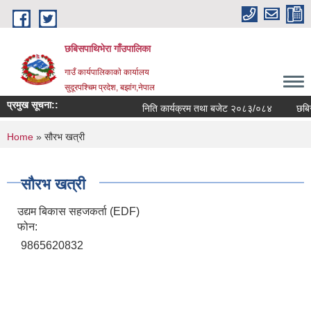
Skip to main content
छबिसपाथिभेरा गाँउपालिका
गाउँ कार्यपालिकाकाे कार्यालय
सुदूरपश्चिम प्रदेश, बझांग,नेपाल
प्रमुख सूचना::
निति कार्यक्रम तथा बजेट २०८३/०८४
छबिस
You are here
Home
» सौरभ खत्री
सौरभ खत्री
उद्यम बिकास सहजकर्ता (EDF)
फोन:
9865620832