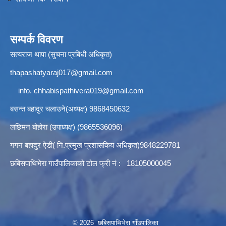
सम्पर्क विवरण
सत्यराज थापा (सुचना प्रबिधी अधिकृत)
thapashatyaraj017@gmail.com
info.
chhabispathivera019@gmail.com
बसन्त बहादुर चलाउने(अध्यक्ष) 9868450632
लछिमन बोहोरा (उपाध्यक्ष) (9865536096)
गगन बहादुर ऐडी( नि.प्रमुख प्रशासकिय अधिकृत)9848229781
छबिसपाथिभेरा गाउँपालिकाको टोल फ्री नं : 18105000045
© 2026 छबिसपाथिभेरा गाँउपालिका