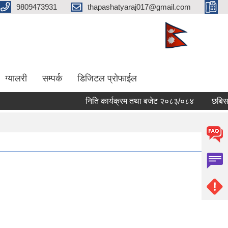
9809473931
thapashatyaraj017@gmail.com
ग्यालरी
सम्पर्क
डिजिटल प्रोफाईल
निति कार्यक्रम तथा बजेट २०८३/०८४
छबिसपाथि