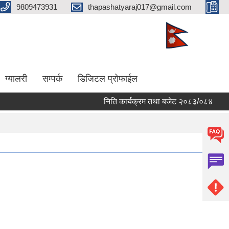
9809473931
thapashatyaraj017@gmail.com
ग्यालरी
सम्पर्क
डिजिटल प्रोफाईल
निति कार्यक्रम तथा बजेट २०८३/०८४
छब