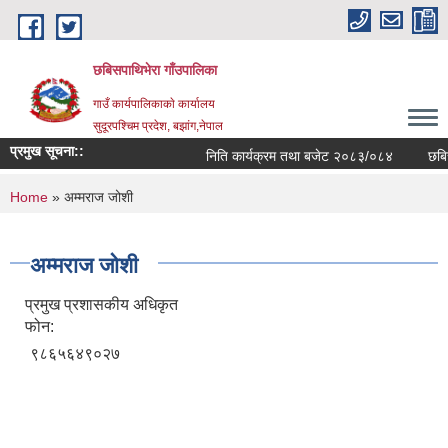
Skip to main content
छबिसपाथिभेरा गाँउपालिका
गाउँ कार्यपालिकाकाे कार्यालय
सुदूरपश्चिम प्रदेश, बझांग,नेपाल
प्रमुख सूचना::
निति कार्यक्रम तथा बजेट २०८३/०८४
छबिस
You are here
Home
» अम्मराज जोशी
अम्मराज जोशी
प्रमुख प्रशासकीय अधिकृत
फोन:
९८६५६४९०२७